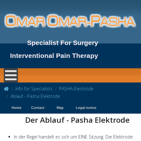
Specialist For Surgery
Interventional Pain Therapy
Info for Specialists
PASHA-Electrode
Ablauf - Pasha Elektrode
Home
Contact
Map
Legal notice
Der Ablauf - Pasha Elektrode
In
der
Regel
handelt
es
sich
um
EINE
Sitzung
. Die
Elektrode