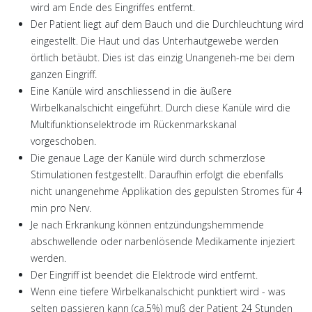
wird
am
Ende
des
Eingriffes
entfernt
.
Der
Patient
liegt
auf
dem
Bauch
und die
Durchleuchtung
wird
eingestellt
. Die
Haut
und
das
Unterhautgewebe
werden
örtlich
betäubt
. Dies
ist
das
einzig
Unangeneh-me
bei
dem
ganzen
Eingriff
.
Eine
Kanüle
wird
anschliessend
in die
äußere
Wirbelkanalschicht
eingeführt
.
Durch
diese
Kanüle
wird
die
Multifunktionselektrode
im
Rückenmarkskanal
vorgeschoben
.
Die
genaue
Lage
der
Kanüle
wird
durch
schmerzlose
Stimulationen
festgestellt
.
Daraufhin
erfolgt
die
ebenfalls
nicht
unangenehme
Applikation
des
gepulsten
Stromes
für
4
min pro
Nerv
.
Je
nach
Erkrankung
können
entzündungshemmende
abschwellende
oder
narbenlösende
Medikamente
injeziert
werden
.
Der
Eingriff
ist
beendet
die
Elektrode
wird
entfernt
.
Wenn
eine
tiefere
Wirbelkanalschicht
punktiert
wird
- was
selten
passieren
kann
(ca.5%)
muß
der
Patient 24
Stunden